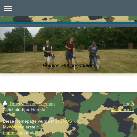
Reinjas Hundeschulen
Druckversion
|
Sitemap
Login
© Schule-fuer-Hun.de
Webansicht
Diese Homepage wurde mit
IONOS
MyWebsite
erstellt.
Impressum
und