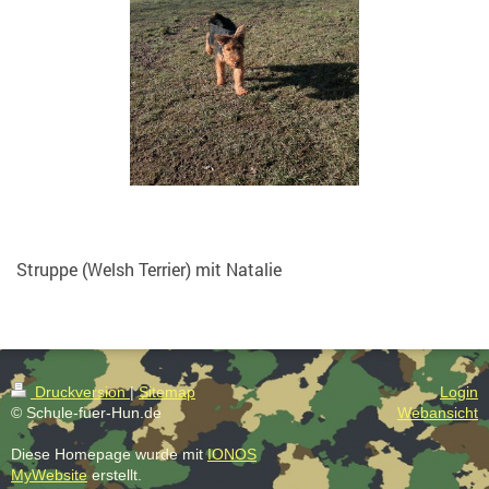
Struppe (Welsh Terrier) mit Natalie
Druckversion
|
Sitemap
Login
© Schule-fuer-Hun.de
Webansicht
Diese Homepage wurde mit
IONOS
MyWebsite
erstellt.