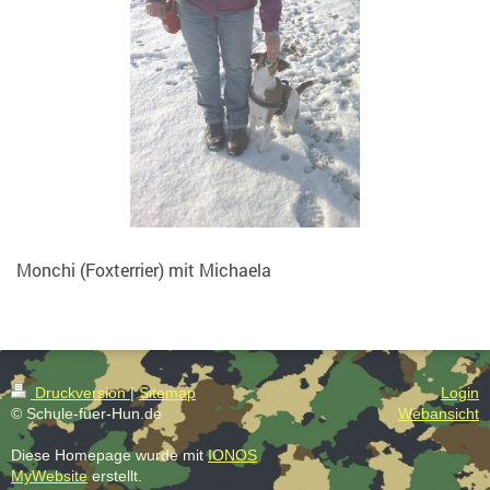
Monchi (Foxterrier) mit Michaela
Druckversion
|
Sitemap
Login
© Schule-fuer-Hun.de
Webansicht
Diese Homepage wurde mit
IONOS
MyWebsite
erstellt.