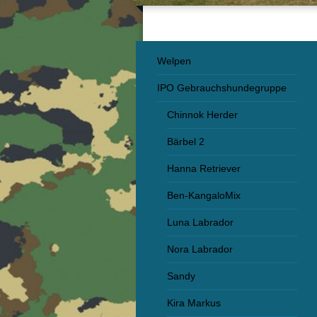
Welpen
IPO Gebrauchshundegruppe
Chinnok Herder
Bärbel 2
Hanna Retriever
Ben-KangaloMix
Luna Labrador
Nora Labrador
Sandy
Kira Markus