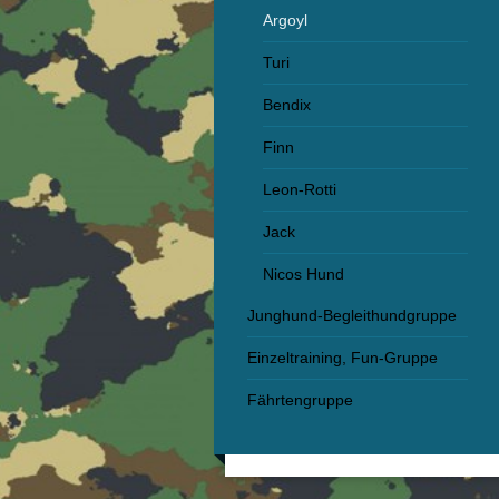
Argoyl
Turi
Bendix
Finn
Leon-Rotti
Jack
Nicos Hund
Junghund-Begleithundgruppe
Einzeltraining, Fun-Gruppe
Fährtengruppe