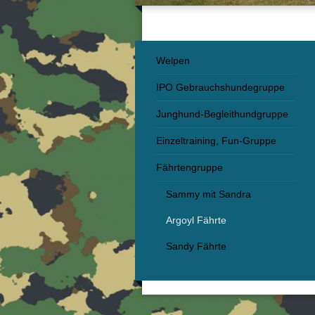
Welpen
IPO Gebrauchshundegruppe
Junghund-Begleithundgruppe
Einzeltraining, Fun-Gruppe
Fährtengruppe
Sammy mit Sandra
Argoyl Fährte
Sandy Fährte